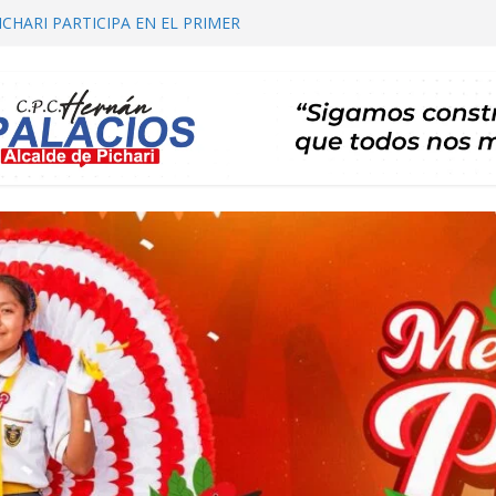
 COMITÉ DISTRITAL DE SALUD – CODISA
ICHARI PARTICIPA EN EL PRIMER
E AUTORIDADES COMUNALES
CIALIZACIÓN DE PLAN DE DESARROLLO
CHARI 2026 – 2035 ETAPA DE PROPUESTAS
Y CARTERA DE PROYECTOS
BERTA TE INVITA A SU I FESTIVAL DEL CAFÉ
 DE PRIMEROS AUXILIOS, BÚSQUEDA Y
ICHARI