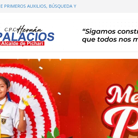
E PRIMEROS AUXILIOS, BÚSQUEDA Y
HARI
OMITÉ DISTRITAL DE SALUD – CODISA
ARI PARTICIPA EN EL PRIMER
AUTORIDADES COMUNALES
ALIZACIÓN DE PLAN DE DESARROLLO
ARI 2026 – 2035 ETAPA DE PROPUESTAS
CARTERA DE PROYECTOS
RTA TE INVITA A SU I FESTIVAL DEL CAFÉ