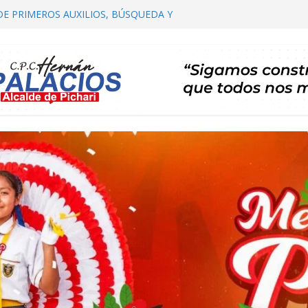
DE PRIMEROS AUXILIOS, BÚSQUEDA Y
HARI
OMITÉ DISTRITAL DE SALUD – CODISA
HARI PARTICIPA EN EL PRIMER
 AUTORIDADES COMUNALES
IALIZACIÓN DE PLAN DE DESARROLLO
ARI 2026 – 2035 ETAPA DE PROPUESTAS
CARTERA DE PROYECTOS
RTA TE INVITA A SU I FESTIVAL DEL CAFÉ