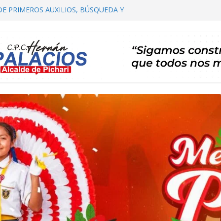
DE PRIMEROS AUXILIOS, BÚSQUEDA Y
HARI
OMITÉ DISTRITAL DE SALUD – CODISA
HARI PARTICIPA EN EL PRIMER
 AUTORIDADES COMUNALES
IALIZACIÓN DE PLAN DE DESARROLLO
ARI 2026 – 2035 ETAPA DE PROPUESTAS
CARTERA DE PROYECTOS
RTA TE INVITA A SU I FESTIVAL DEL CAFÉ