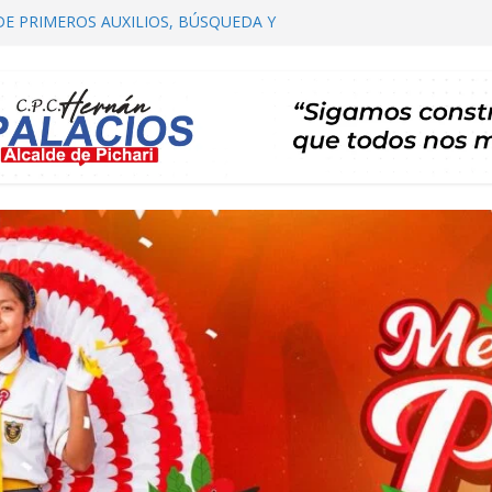
DE PRIMEROS AUXILIOS, BÚSQUEDA Y
HARI
OMITÉ DISTRITAL DE SALUD – CODISA
HARI PARTICIPA EN EL PRIMER
 AUTORIDADES COMUNALES
IALIZACIÓN DE PLAN DE DESARROLLO
ARI 2026 – 2035 ETAPA DE PROPUESTAS
CARTERA DE PROYECTOS
RTA TE INVITA A SU I FESTIVAL DEL CAFÉ