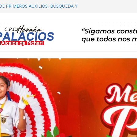
DE PRIMEROS AUXILIOS, BÚSQUEDA Y
HARI
COMITÉ DISTRITAL DE SALUD – CODISA
HARI PARTICIPA EN EL PRIMER
 AUTORIDADES COMUNALES
IALIZACIÓN DE PLAN DE DESARROLLO
HARI 2026 – 2035 ETAPA DE PROPUESTAS
 CARTERA DE PROYECTOS
ERTA TE INVITA A SU I FESTIVAL DEL CAFÉ