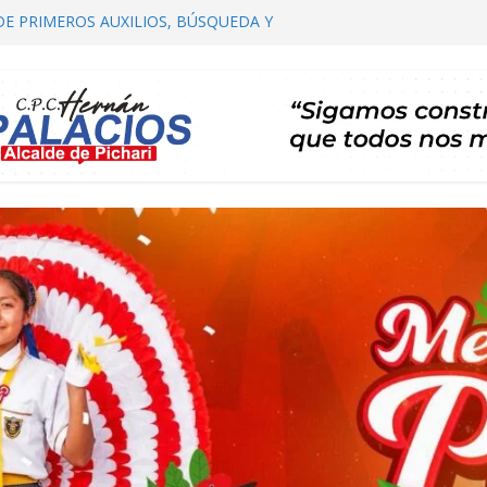
DE PRIMEROS AUXILIOS, BÚSQUEDA Y
HARI
OMITÉ DISTRITAL DE SALUD – CODISA
HARI PARTICIPA EN EL PRIMER
 AUTORIDADES COMUNALES
IALIZACIÓN DE PLAN DE DESARROLLO
ARI 2026 – 2035 ETAPA DE PROPUESTAS
CARTERA DE PROYECTOS
RTA TE INVITA A SU I FESTIVAL DEL CAFÉ