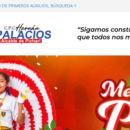
 DE PRIMEROS AUXILIOS, BÚSQUEDA Y
ICHARI
 COMITÉ DISTRITAL DE SALUD – CODISA
ICHARI PARTICIPA EN EL PRIMER
E AUTORIDADES COMUNALES
CIALIZACIÓN DE PLAN DE DESARROLLO
CHARI 2026 – 2035 ETAPA DE PROPUESTAS
Y CARTERA DE PROYECTOS
BERTA TE INVITA A SU I FESTIVAL DEL CAFÉ