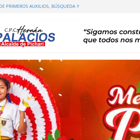
DE PRIMEROS AUXILIOS, BÚSQUEDA Y
HARI
COMITÉ DISTRITAL DE SALUD – CODISA
HARI PARTICIPA EN EL PRIMER
 AUTORIDADES COMUNALES
IALIZACIÓN DE PLAN DE DESARROLLO
HARI 2026 – 2035 ETAPA DE PROPUESTAS
 CARTERA DE PROYECTOS
ERTA TE INVITA A SU I FESTIVAL DEL CAFÉ