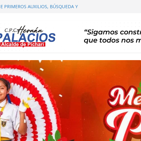
E PRIMEROS AUXILIOS, BÚSQUEDA Y
HARI
OMITÉ DISTRITAL DE SALUD – CODISA
ARI PARTICIPA EN EL PRIMER
AUTORIDADES COMUNALES
ALIZACIÓN DE PLAN DE DESARROLLO
ARI 2026 – 2035 ETAPA DE PROPUESTAS
CARTERA DE PROYECTOS
RTA TE INVITA A SU I FESTIVAL DEL CAFÉ