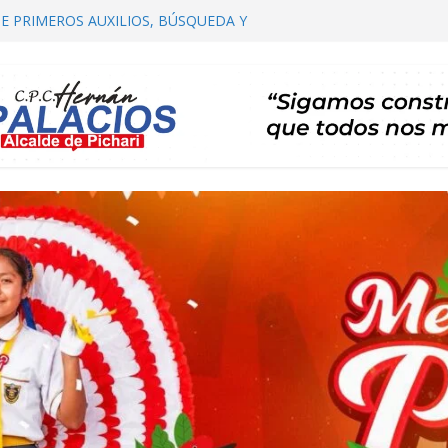
E PRIMEROS AUXILIOS, BÚSQUEDA Y
HARI
OMITÉ DISTRITAL DE SALUD – CODISA
ARI PARTICIPA EN EL PRIMER
AUTORIDADES COMUNALES
ALIZACIÓN DE PLAN DE DESARROLLO
ARI 2026 – 2035 ETAPA DE PROPUESTAS
CARTERA DE PROYECTOS
RTA TE INVITA A SU I FESTIVAL DEL CAFÉ