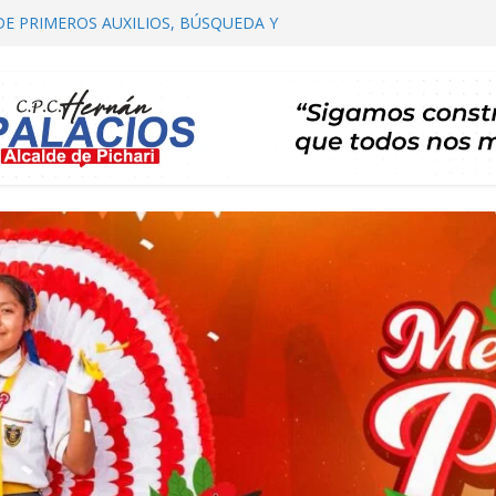
DE PRIMEROS AUXILIOS, BÚSQUEDA Y
HARI
OMITÉ DISTRITAL DE SALUD – CODISA
HARI PARTICIPA EN EL PRIMER
 AUTORIDADES COMUNALES
IALIZACIÓN DE PLAN DE DESARROLLO
ARI 2026 – 2035 ETAPA DE PROPUESTAS
CARTERA DE PROYECTOS
RTA TE INVITA A SU I FESTIVAL DEL CAFÉ