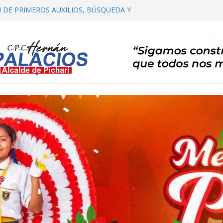
 DE PRIMEROS AUXILIOS, BÚSQUEDA Y
ICHARI
 COMITÉ DISTRITAL DE SALUD – CODISA
ICHARI PARTICIPA EN EL PRIMER
E AUTORIDADES COMUNALES
CIALIZACIÓN DE PLAN DE DESARROLLO
CHARI 2026 – 2035 ETAPA DE PROPUESTAS
Y CARTERA DE PROYECTOS
BERTA TE INVITA A SU I FESTIVAL DEL CAFÉ