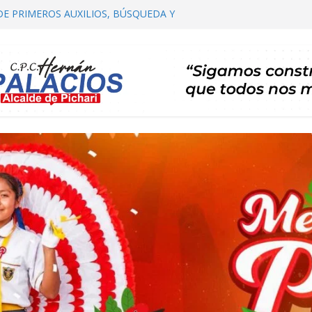
DE PRIMEROS AUXILIOS, BÚSQUEDA Y
HARI
OMITÉ DISTRITAL DE SALUD – CODISA
HARI PARTICIPA EN EL PRIMER
 AUTORIDADES COMUNALES
IALIZACIÓN DE PLAN DE DESARROLLO
ARI 2026 – 2035 ETAPA DE PROPUESTAS
CARTERA DE PROYECTOS
RTA TE INVITA A SU I FESTIVAL DEL CAFÉ