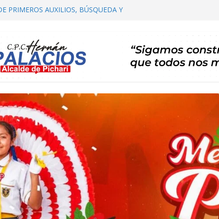
DE PRIMEROS AUXILIOS, BÚSQUEDA Y
HARI
OMITÉ DISTRITAL DE SALUD – CODISA
HARI PARTICIPA EN EL PRIMER
 AUTORIDADES COMUNALES
IALIZACIÓN DE PLAN DE DESARROLLO
ARI 2026 – 2035 ETAPA DE PROPUESTAS
CARTERA DE PROYECTOS
RTA TE INVITA A SU I FESTIVAL DEL CAFÉ