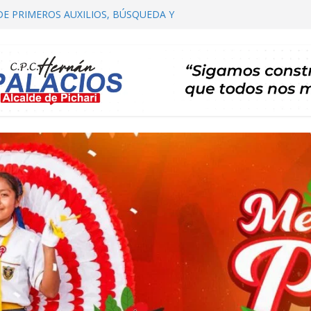
DE PRIMEROS AUXILIOS, BÚSQUEDA Y
HARI
OMITÉ DISTRITAL DE SALUD – CODISA
HARI PARTICIPA EN EL PRIMER
 AUTORIDADES COMUNALES
IALIZACIÓN DE PLAN DE DESARROLLO
ARI 2026 – 2035 ETAPA DE PROPUESTAS
CARTERA DE PROYECTOS
RTA TE INVITA A SU I FESTIVAL DEL CAFÉ